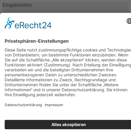
Eingabehilfen
Text vergrößern
Text verkleinern
Graustufen
Hoher Kontrast
Negativer Kontrast
Heller Hintergrund
Links unterstrichen
Lesbare Schriften
Zurücksetzen
→
Termin buchen
Online-Terminbuchung für Melde-
und Gewerbeamt hier!