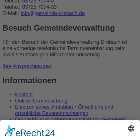
Telefon:
03725 7074-0
Telefax: 03725 7074-33
E-Mail:
info@gemeinde-drebach.de
Besuch Gemeindeverwaltung
Für den Besuch der Gemeindeverwaltung Drebach ist
eine vorherige telefonische Terminvereinbarung beim
jeweils zuständigen Mitarbeiter notwendig.
Ihre Ansprechpartner
Informationen
Kontakt
Online-Terminbuchung
Elektronisches Amtsblatt / Öffentliche und
ortsübliche Bekanntmachungen
DrebachDirekt (Informationsblatt der Gemeinde
Drebach)
Behördenwegweiser – Amt24
Impressum