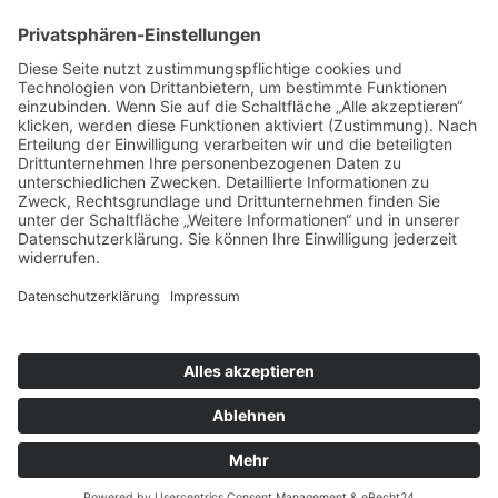
Datenschutz
Copyright © 2026
Gemeinde Drebach
| Umsetzung
Pepsite
Zum Inhalt springen
Werkzeugleiste öffnen
Eingabehilfen
Text vergrößern
Text verkleinern
Graustufen
Hoher Kontrast
Negativer Kontrast
Heller Hintergrund
Links unterstrichen
Lesbare Schriften
Zurücksetzen
→
Termin buchen
Online-Terminbuchung für Melde-
und Gewerbeamt hier!