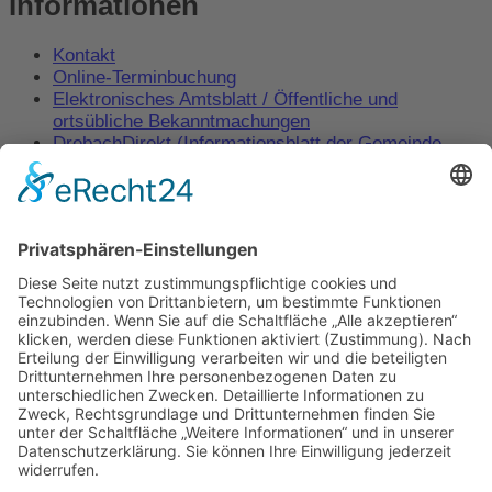
Informationen
Kontakt
Online-Terminbuchung
Elektronisches Amtsblatt / Öffentliche und
ortsübliche Bekanntmachungen
DrebachDirekt (Informationsblatt der Gemeinde
Drebach)
Behördenwegweiser – Amt24
Impressum
Datenschutz
Copyright © 2026
Gemeinde Drebach
| Umsetzung
Pepsite
Zum Inhalt springen
Werkzeugleiste öffnen
Eingabehilfen
Text vergrößern
Text verkleinern
Graustufen