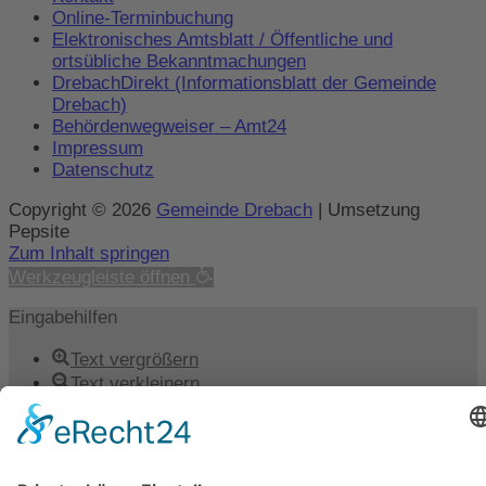
Online-Terminbuchung
Elektronisches Amtsblatt / Öffentliche und
ortsübliche Bekanntmachungen
DrebachDirekt (Informationsblatt der Gemeinde
Drebach)
Behördenwegweiser – Amt24
Impressum
Datenschutz
Copyright © 2026
Gemeinde Drebach
| Umsetzung
Pepsite
Zum Inhalt springen
Werkzeugleiste öffnen
Eingabehilfen
Text vergrößern
Text verkleinern
Graustufen
Hoher Kontrast
Negativer Kontrast
Heller Hintergrund