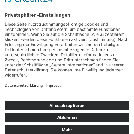
Impressum
Datenschutz
Copyright © 2026
Gemeinde Drebach
| Umsetzung
Pepsite
Zum Inhalt springen
Werkzeugleiste öffnen
Eingabehilfen
Text vergrößern
Text verkleinern
Graustufen
Hoher Kontrast
Negativer Kontrast
Heller Hintergrund
Links unterstrichen
Lesbare Schriften
Zurücksetzen
→
Termin buchen
Online-Terminbuchung für Melde-