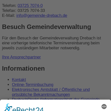
Telefon:
03725 7074-0
Telefax: 03725 7074-33
E-Mail:
info@gemeinde-drebach.de
Besuch Gemeindeverwaltung
Für den Besuch der Gemeindeverwaltung Drebach ist
eine vorherige telefonische Terminvereinbarung beim
jeweils zuständigen Mitarbeiter notwendig.
Ihre Ansprechpartner
Informationen
Kontakt
Online-Terminbuchung
Elektronisches Amtsblatt / Öffentliche und
ortsübliche Bekanntmachungen
DrebachDirekt (Informationsblatt der Gemeinde
Drebach)
Behördenwegweiser – Amt24