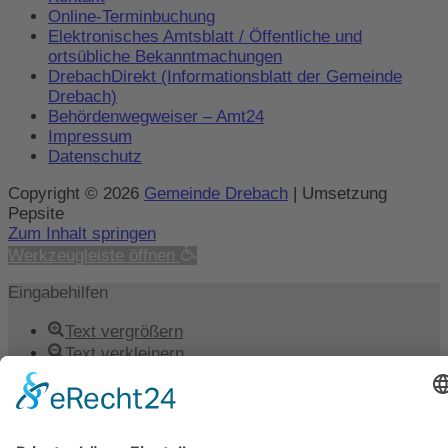
Online-Terminbuchung
Elektronisches Amtsblatt / Öffentliche und
ortsübliche Bekanntmachungen
DrebachDirekt (Informationsblatt der Gemeinde
Drebach)
Behördenwegweiser – Amt24
Impressum
Datenschutz
Copyright © 2026
Gemeinde Drebach
| Umsetzung
Pepsite
Zum Inhalt springen
Werkzeugleiste öffnen
Eingabehilfen
Text vergrößern
Text verkleinern
Graustufen
Hoher Kontrast
Negativer Kontrast
Heller Hintergrund