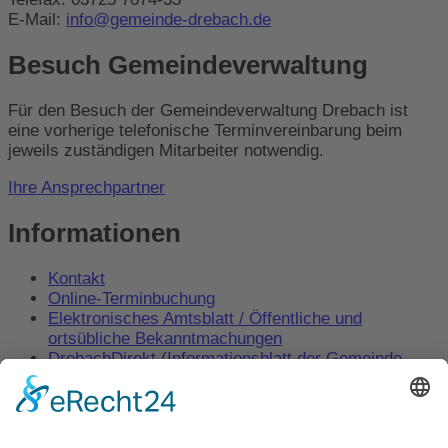
E-Mail:
info@gemeinde-drebach.de
Besuch Gemeindeverwaltung
Für den Besuch der Gemeindeverwaltung Drebach ist
eine vorherige telefonische Terminvereinbarung beim
jeweils zuständigen Mitarbeiter notwendig.
Ihre Ansprechpartner
Informationen
Kontakt
Online-Terminbuchung
Elektronisches Amtsblatt / Öffentliche und
ortsübliche Bekanntmachungen
DrebachDirekt (Informationsblatt der Gemeinde
Drebach)
Behördenwegweiser – Amt24
Impressum
Datenschutz