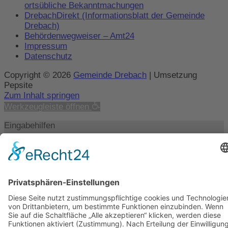
ortsübliche Bekanntmachungen
DrebachDirekt (Informationsblatt der Gemeinde
Drebach)
Behördenwegweiser – Amt24
Impressum
Datenschutz
Copyright © 2026
Gemeinde Drebach
| Umsetzung
Pepsite
Zum Inhalt springen
Werkzeugleiste öffnen
Eingabehilfen
Text vergrößern
Text verkleinern
Graustufen
Hoher Kontrast
Negativer Kontrast
Heller Hintergrund
Links unterstrichen
Lesbare Schriften