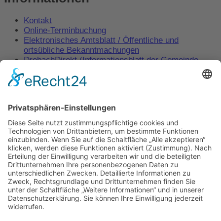
Kontakt
Online-Terminbuchung
Elektronisches Amtsblatt / Öffentliche und
ortsübliche Bekanntmachungen
DrebachDirekt (Informationsblatt der Gemeinde
Drebach)
Behördenwegweiser – Amt24
Impressum
Datenschutz
Copyright © 2026
Gemeinde Drebach
| Umsetzung
Pepsite
Zum Inhalt springen
Werkzeugleiste öffnen
Eingabehilfen
Text vergrößern
Text verkleinern
Graustufen
Hoher Kontrast